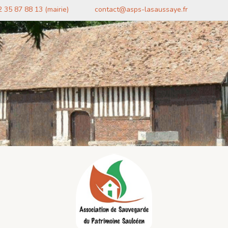
2 35 87 88 13 (mairie)
contact@asps-lasaussaye.fr