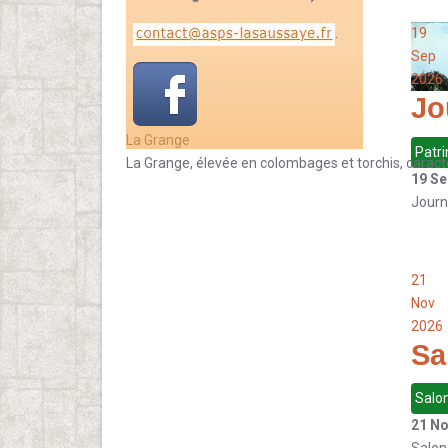
.
19
Sep
2026
Jo
La Grange
Patr
La Grange, élevée en colombages et torchis, caract
19 S
Journ
21
Nov
2026
Sa
Salon
21 N
Salon