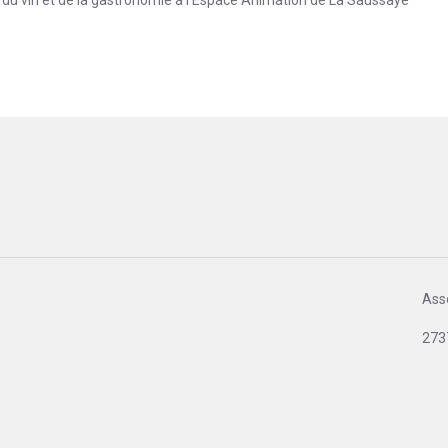
Asso
273