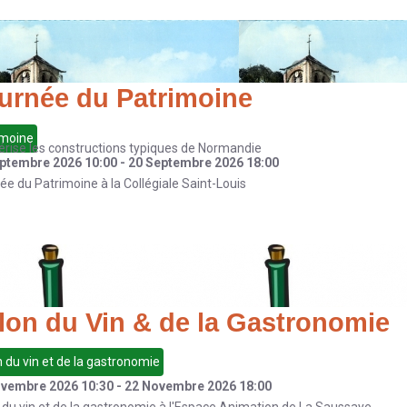
urnée du Patrimoine
imoine
érise les constructions typiques de Normandie
eptembre 2026
10:00
-
20 Septembre 2026
18:00
ée du Patrimoine à la Collégiale Saint-Louis
lon du Vin & de la Gastronomie
 du vin et de la gastronomie
ovembre 2026
10:30
-
22 Novembre 2026
18:00
 du vin et de la gastronomie à l'Espace Animation de La Saussaye