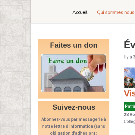
Accueil
Qui sommes nous
Év
Faites un don
Il y a
28
Aoû
2026
Vi
Suivez-nous
Patr
28 Ao
Abonnez-vous par messagerie à
Collég
notre lettre d'information (sans
obligation d'adhésion) :