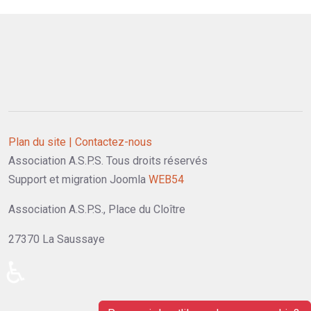
Plan du site |
Contactez-nous
Association A.S.P.S. Tous droits réservés
Support et migration Joomla
WEB54
Association A.S.P.S., Place du Cloître
27370 La Saussaye
♿